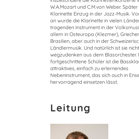
insbesondere die Klarinettenkonzerte 
W.A.Mozart und C.M.von Weber. Später h
Klarinette Einzug in der Jazz-Musik. V
an wurde die Klarinette in vielen Länd
tragenden Instrument in der Volksmusi
allem in Osteuropa (Klezmer), Grieche
Brasilien, aber auch in der Schweizeris
Ländlermusik. Und natürlich ist sie nich
wegzudenken aus dem Blasorchester. 
fortgeschrittene Schüler ist die Bassklar
attraktives, einfach zu erlernendes
Nebeninstrument, das sich auch in En
hervorragend einsetzen lässt.
Leitung