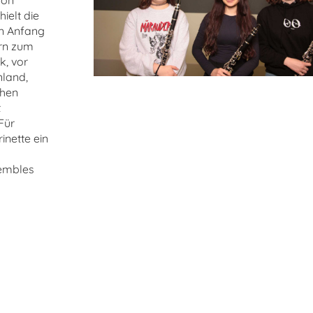
von
ielt die
on Anfang
ern zum
k, vor
nland,
chen
t
Für
inette ein
sembles