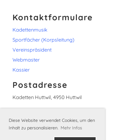
Kontaktformulare
Kadettenmusik
Sportfächer (Korpsleitung)
Vereinspräsident
Webmaster
Kassier
Postadresse
Kadetten Huttwil, 4950 Huttwil
Bankverbindung
Diese Website verwendet Cookies, um den
Clientis Bank Oberaargau, 4950 Huttwil
Inhalt zu personalisieren.
Mehr Infos
IBAN-Nr. CH92
0645 0016 0403 6560
5
Inhaber: Kadetten Huttwil, 4950 Huttwil